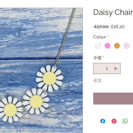
Daisy Chai
일
할
 £27.00 
£16.20
반
인
Colour
*
가
가
수량
*
품절