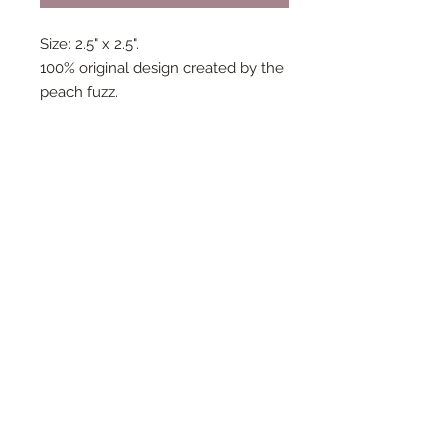
Size: 2.5" x 2.5".
100% original design created by the
peach fuzz.
Materials and care:
fully waterproof.
Feature UV screening to protect
against weather and sunlight.
2-4 year minimum outdoor life.