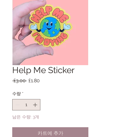
Help Me Sticker
일
할
 £3.00 
£1.80
반
인
가
가
수량
*
남은 수량: 3개
카트에 추가