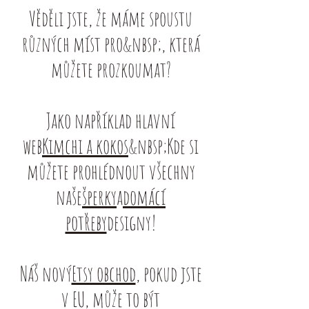
Věděli jste, že máme spoustu
různých míst pro&nbsp;, která
můžete prozkoumat?
Jako například hlavní
web
Kimchi a kokos
&nbsp;Kde si
můžete prohlédnout všechny
naše
šperky
a
domácí
potřeby
designy!
Náš nový
Etsy obchod
, pokud jste
v EU, může to být