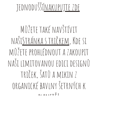
jednodušší
nakupujte zde
Můžete také navštívit
naši
Stránka s tričkem
, Kde si
můžete prohlédnout a zakoupit
naši limitovanou edici designů
triček, šatů a mikin z
organické bavlny šetrných k
planetě!
Kup mi a
Ko-fi
můžete podpořit
moji práci tím, že mi koupíte