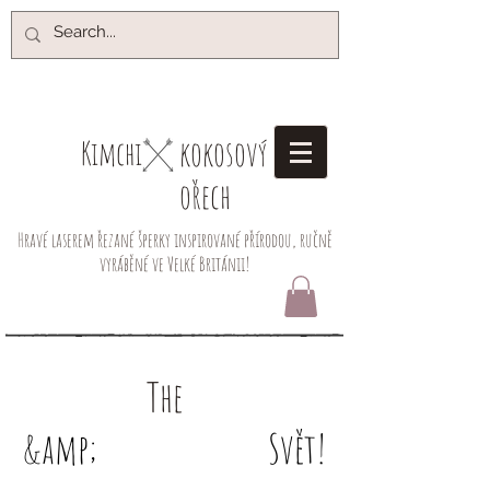
kokosový
Kimchi​
ořech
Hravé laserem řezané šperky inspirované přírodou, ručně
vyráběné ve Velké Británii!
Prozkoumat
The
&nbsp;Kimchi
&amp;
Kokosový ořech
Svět!