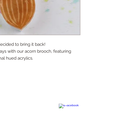
ecided to bring it back!
ys with our acorn brooch, featuring
al hued acrylics.
contact@kimchiandcoconut.com