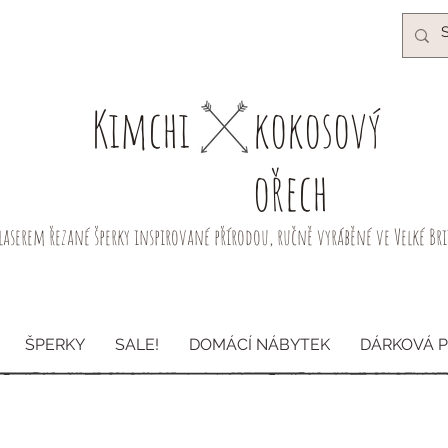
Kimchi​
kokosový
ořech
laserem řezané šperky inspirované přírodou, ručně vyráběné ve Velké Br
ŠPERKY
SALE!
DOMÁCÍ NÁBYTEK
DÁRKOVÁ 