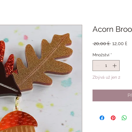
Acorn Bro
Běžná
Z
 20,00 £ 
12,00 £
cena
c
Množství
*
Zbývá už jen 2
Př