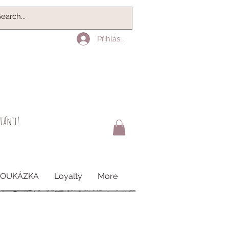
Přihlásit se
itánii!
POUKÁZKA
Loyalty
More