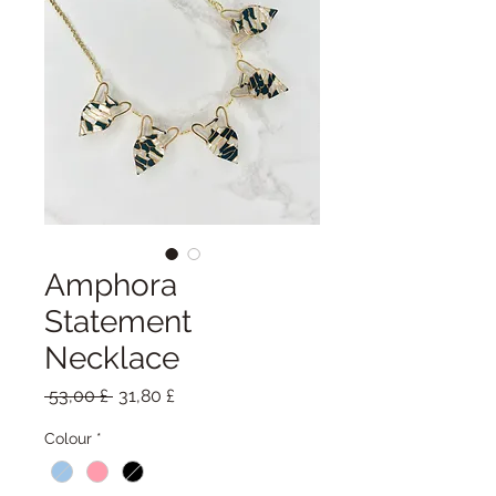
Amphora
Statement
Necklace
Běžná
Zvýhodněná
 53,00 £ 
31,80 £
cena
cena
Colour
*