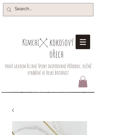
kokosový
Kimchi​
ořech
Hravé laserem řezané šperky inspirované přírodou, ručně
vyráběné ve Velké Británii!