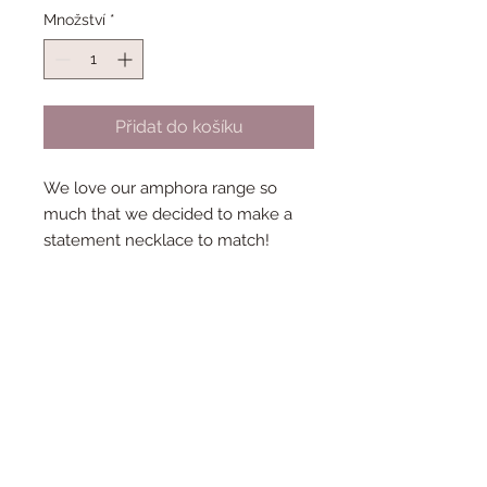
Množství
*
Přidat do košíku
We love our amphora range so
much that we decided to make a
statement necklace to match!
Each necklace is made from limited
edition hand cast acrylics.
Choose from 3 colours pink confetti
with rose gold accents and a rose
gold plated chain, Black crackle
with gold accents and a gold plated
chain, or Ocean blue with black
mirror accents and a black chain.