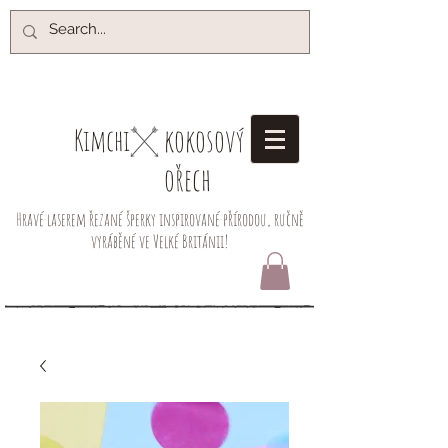
kokosový
Kimchi​
ořech
Hravé laserem řezané šperky inspirované přírodou, ručně
vyráběné ve Velké Británii!