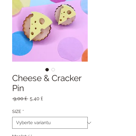
Cheese & Cracker
Pin
Běžná
Zvýhodněná
 9,00 £ 
5,40 £
cena
cena
SIZE
*