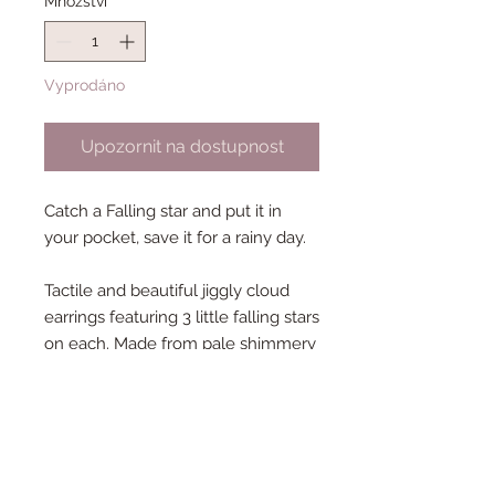
Množství
*
Vyprodáno
Upozornit na dostupnost
Catch a Falling star and put it in
your pocket, save it for a rainy day.
Tactile and beautiful jiggly cloud
earrings featuring 3 little falling stars
on each. Made from pale shimmery
lilac hand cast acrylic.
Available on silver plated studs, as
clip on earrings, or on gold or silver
plated hooks (please note that if
you choose to hooks option the top