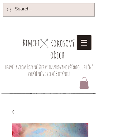
kokosový
Kimchi​
ořech
Hravé laserem řezané šperky inspirované přírodou, ručně
vyráběné ve Velké Británii!