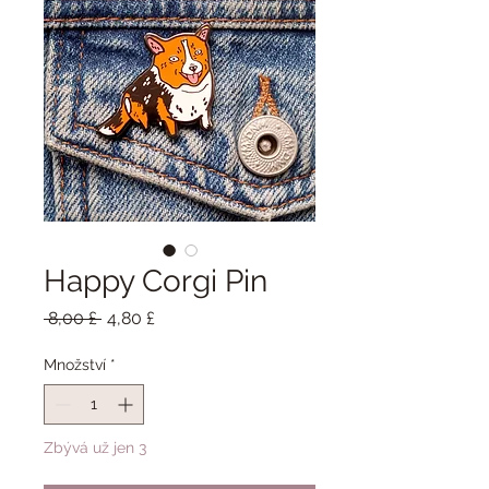
Happy Corgi Pin
Běžná
Zvýhodněná
 8,00 £ 
4,80 £
cena
cena
Množství
*
Zbývá už jen 3