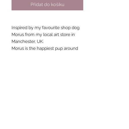
Přidat do košíku
Inspired by my favourite shop dog
Morus from my local art store in
Manchester, UK.
Morus is the happiest pup around
and stands proudly on your lapel :)
He is approximately 1.5 inches long
and 1.5 inches tall.
Made from an original drawing by
Fernandes Makes and brought to
life as a sturdy Hard Enamel Pin.