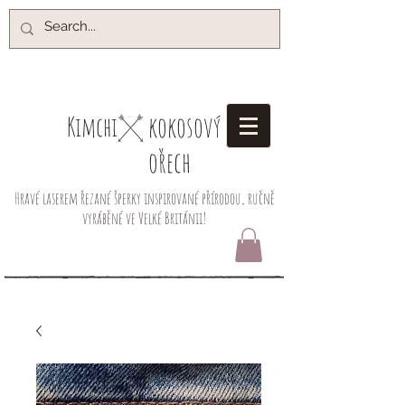
kokosový
Kimchi​
ořech
Hravé laserem řezané šperky inspirované přírodou, ručně
vyráběné ve Velké Británii!