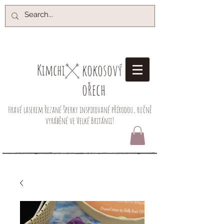
kokosový
Kimchi​
ořech
Hravé laserem řezané šperky inspirované přírodou, ručně
vyráběné ve Velké Británii!