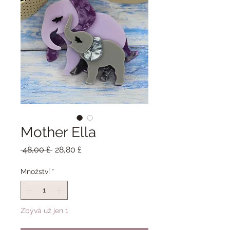
Mother Ella
Běžná
Zvýhodněná
 48,00 £ 
28,80 £
cena
cena
Množství
*
Zbývá už jen 1