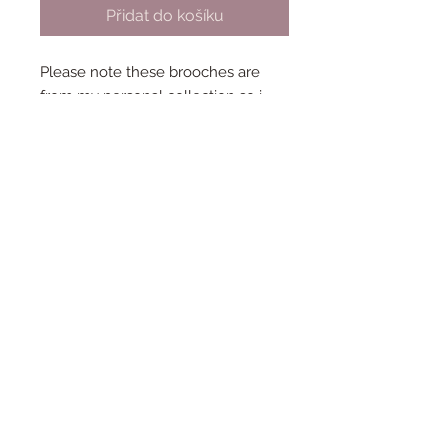
Přidat do košíku
Please note these brooches are
from my personal collection so i
only have 1 of each!
Condtion: New and unworn
Collection - Out of Africa
Year - 2018
Designer - Sally Land