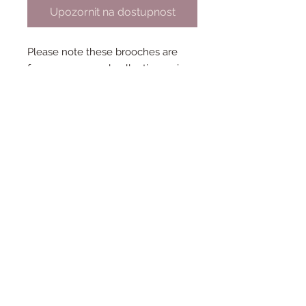
Upozornit na dostupnost
Please note these brooches are
from my personal collection so i
only have 1 of each!
Condtion: New and unworn
Collection - May Gibbs
Year - 2017
Designer - Jess Racklyeft