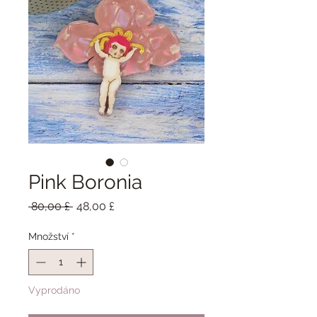
Pink Boronia
Běžná
Zvýhodněná
 80,00 £ 
48,00 £
cena
cena
Množství
*
Vyprodáno