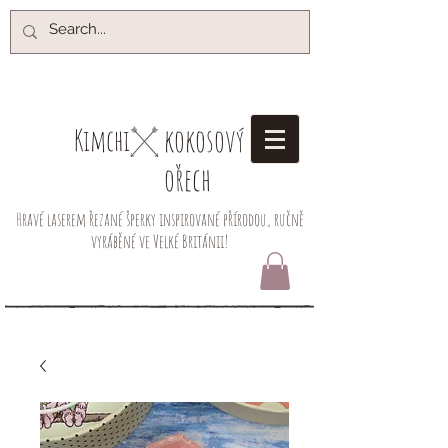
kokosový
Kimchi​
ořech
Hravé laserem řezané šperky inspirované přírodou, ručně
vyráběné ve Velké Británii!