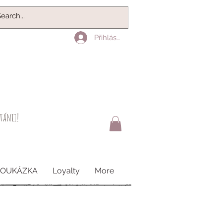
Přihlásit se
itánii!
POUKÁZKA
Loyalty
More