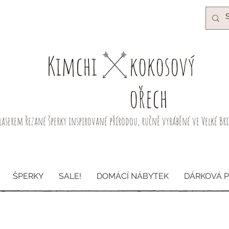
Kimchi​
kokosový
ořech
laserem řezané šperky inspirované přírodou, ručně vyráběné ve Velké Br
ŠPERKY
SALE!
DOMÁCÍ NÁBYTEK
DÁRKOVÁ 