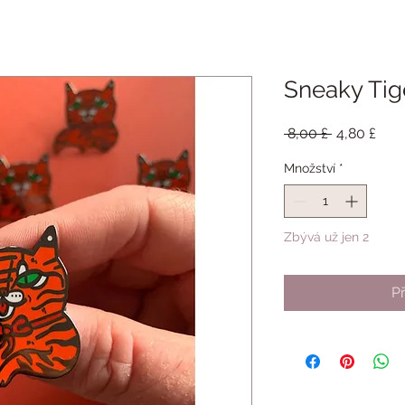
Sneaky Tig
Běžná
Zvý
 8,00 £ 
4,80 £
cena
cen
Množství
*
Zbývá už jen 2
Př