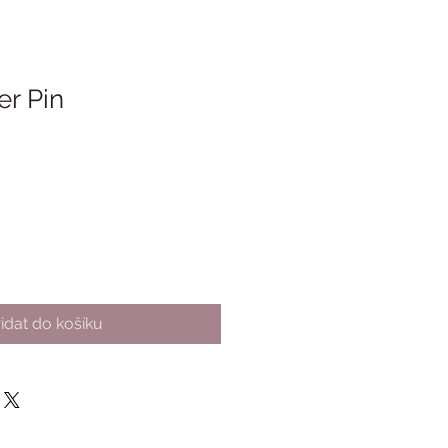
er Pin
hodněná
a
idat do košíku