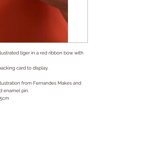
ustrated tiger in a red ribbon bow with
acking card to display.
l illustration from Fernandes Makes and
rd enamel pin.
3.5cm