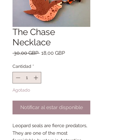
The Chase
Necklace
Precio
Precio
 30,00 GBP 
18,00 GBP
de
oferta
Cantidad
*
Agotado
Notificar al estar disponible
Leopard seals are fierce predators,
They are one of the most