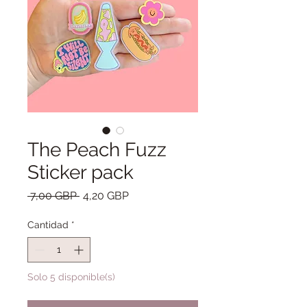
The Peach Fuzz
Sticker pack
Precio
Precio
 7,00 GBP 
4,20 GBP
de
oferta
Cantidad
*
Solo 5 disponible(s)