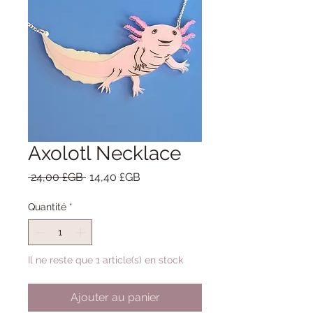
Axolotl Necklace
Prix
Prix
 24,00 £GB 
14,40 £GB
original
promotionnel
Quantité
*
Il ne reste que 1 article(s) en stock
Ajouter au panier