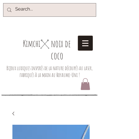
noix de
Kimchi​
coco
Bijoux ludiques inspirés de la nature découpés au laser,
fabriqués à la main au Royaume-Uni !