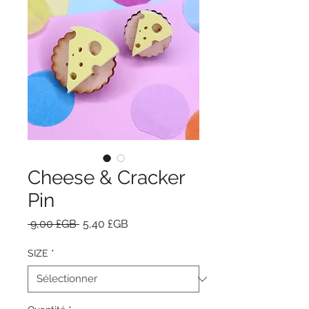
Cheese & Cracker
Pin
Prix
Prix
 9,00 £GB 
5,40 £GB
original
promotionnel
SIZE
*