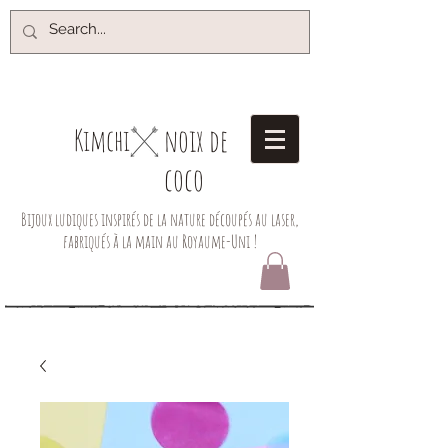
noix de
Kimchi​
coco
Bijoux ludiques inspirés de la nature découpés au laser,
fabriqués à la main au Royaume-Uni !