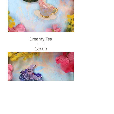
Dreamy Tea
価格
£30.00