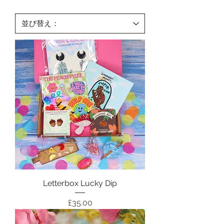
Letterbox Lucky Dip
価格
£35.00