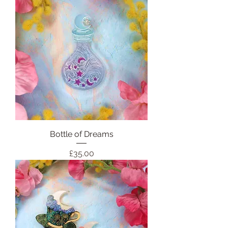
Bottle of Dreams
価格
£35.00