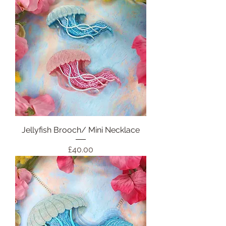
Jellyfish Brooch/ Mini Necklace
価格
£40.00