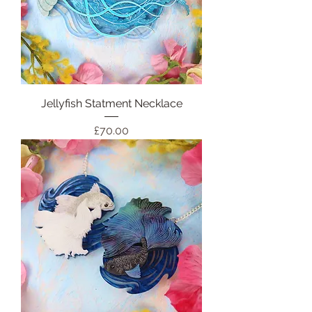
Jellyfish Statment Necklace
価格
£70.00