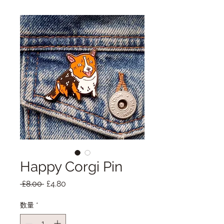
Happy Corgi Pin
通
セ
 £8.00 
£4.80
常
ー
価
ル
数量
*
格
価