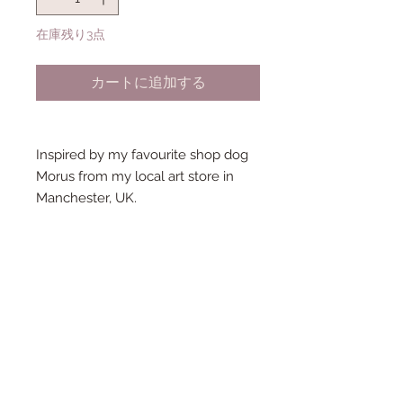
格
在庫残り3点
カートに追加する
Inspired by my favourite shop dog
Morus from my local art store in
Manchester, UK.
Morus is the happiest pup around
and stands proudly on your lapel :)
He is approximately 1.5 inches long
and 1.5 inches tall.
Made from an original drawing by
Fernandes Makes and brought to
life as a sturdy Hard Enamel Pin.