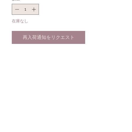
格
価
格
在庫なし
再入荷通知をリクエスト
Please note these brooches are
from my personal collection so i
only have 1 of each!
Condtion: New and unworn
Collection - Ocean Vibes
Year - 2017
Designer - Sally Land