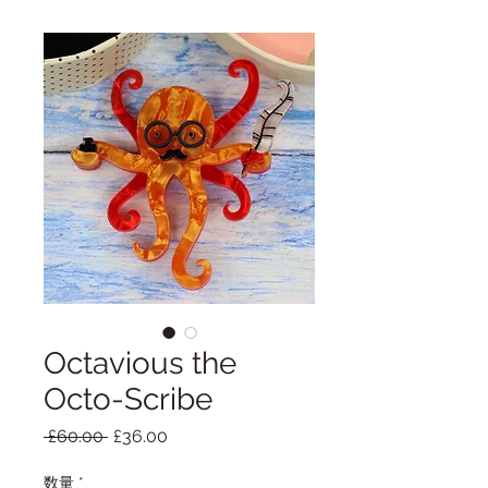
Octavious the
Octo-Scribe
通
セ
 £60.00 
£36.00
常
ー
価
ル
数量
*