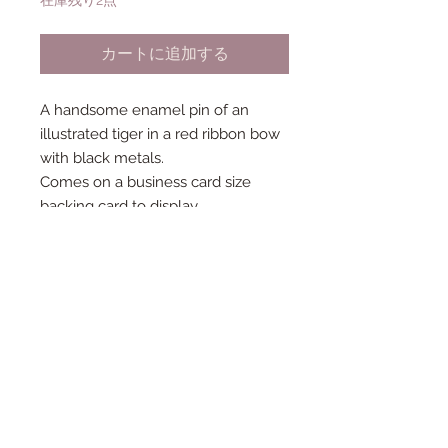
在庫残り2点
カートに追加する
A handsome enamel pin of an
illustrated tiger in a red ribbon bow
with black metals.
Comes on a business card size
backing card to display.
This pin is based off an original
illustration from Fernandes Makes
and turned into this sturdy fancy
hard enamel pin.
Pin measures approx. 3.5cm x
3.5cm