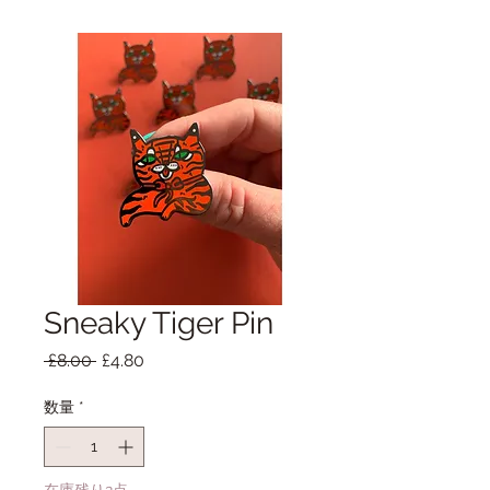
Sneaky Tiger Pin
通
セ
 £8.00 
£4.80
常
ー
価
ル
数量
*
格
価
格