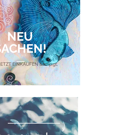
NEU
SACHEN!
JETZT EINKAUFEN &amp;gt;