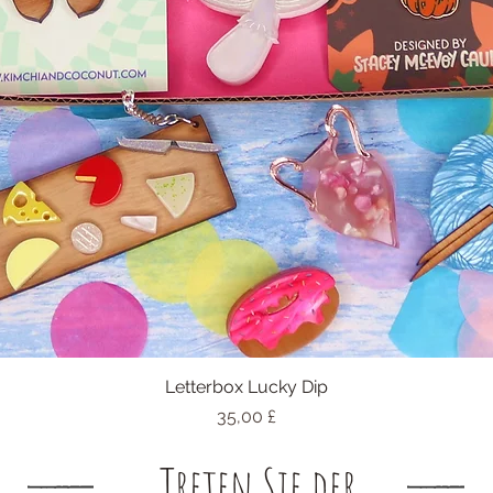
Letterbox Lucky Dip
Schnellansicht
Preis
35,00 £
Treten Sie der