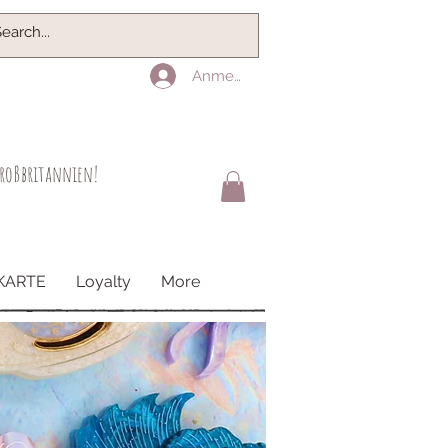
Anmelden
 Großbritannien!
KARTE
Loyalty
More