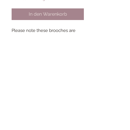
In den Warenkorb
Please note these brooches are
from my personal collection so i
only have 1 of each!
Condtion: New and unworn
Collection - Kitschy Christmas
Year - 2017
Designer - Donna Luke