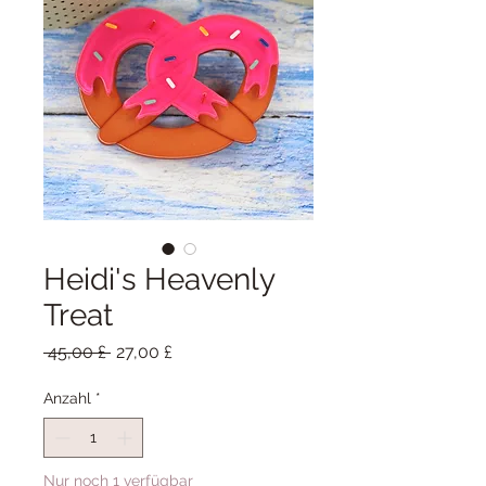
Heidi's Heavenly
Treat
Standardpreis
Sale-
 45,00 £ 
27,00 £
Preis
Anzahl
*
Nur noch 1 verfügbar