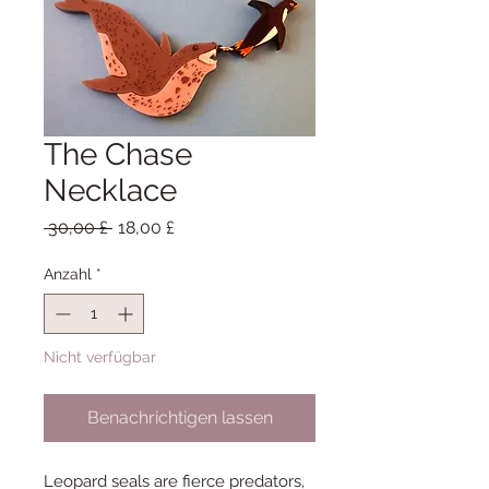
The Chase
Necklace
Standardpreis
Sale-
 30,00 £ 
18,00 £
Preis
Anzahl
*
Nicht verfügbar
Benachrichtigen lassen
Leopard seals are fierce predators,