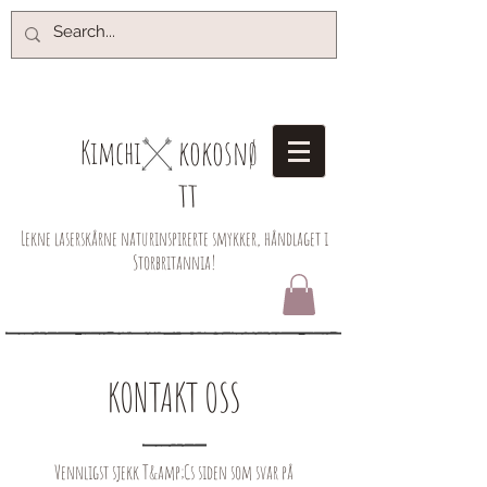
kokosnø
Kimchi​
tt
Lekne laserskårne naturinspirerte smykker, håndlaget i
Storbritannia!
KONTAKT OSS
Vennligst sjekk T&amp;Cs siden som svar på