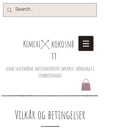
kokosnø
Kimchi​
tt
Lekne laserskårne naturinspirerte smykker, håndlaget i
Storbritannia!
Vilkår og betingelser