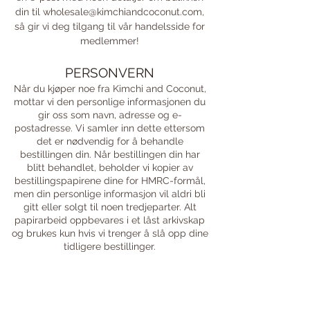
din til
wholesale@kimchiandcoconut.com
,
så gir vi deg tilgang til vår handelsside for
medlemmer!
PERSONVERN
Når du kjøper noe fra Kimchi and Coconut,
mottar vi den personlige informasjonen du
gir oss som navn, adresse og e-
postadresse. Vi samler inn dette ettersom
det er nødvendig for å behandle
bestillingen din. Når bestillingen din har
blitt behandlet, beholder vi kopier av
bestillingspapirene dine for HMRC-formål,
men din personlige informasjon vil aldri bli
gitt eller solgt til noen tredjeparter. Alt
papirarbeid oppbevares i et låst arkivskap
og brukes kun hvis vi trenger å slå opp dine
tidligere bestillinger.
Kimchi and Coconut er vert for Wix. Wix
mottar automatisk datamaskinens IP-
adresse for å gi oss informasjon som