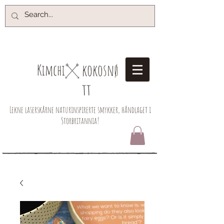
kokosnø
Kimchi​
tt
Lekne laserskårne naturinspirerte smykker, håndlaget i
Storbritannia!