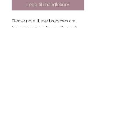
Legg til i handlekurv
Please note these brooches are
from my personal collection so i
only have 1 of each!
Condtion: New and unworn
Collection - Down Memory Lane
Year - 2018
Designer - Carmen Hui