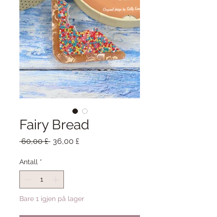
Fairy Bread
Vanlig
Salgspris
 60,00 £ 
36,00 £
pris
Antall
*
Bare 1 igjen på lager