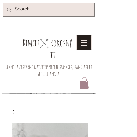
kokosnø
Kimchi​
tt
Lekne laserskårne naturinspirerte smykker, håndlaget i
Storbritannia!