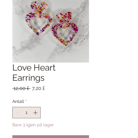
Love Heart
Earrings
Vanlig
Salgspris
 12,00 £ 
7,20 £
pris
Antall
*
Bare 3 igjen på lager