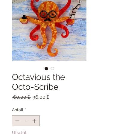
Octavious the
Octo-Scribe
Vanlig
Salgspris
 60,00 £ 
36,00 £
pris
Antall
*
Utsolgt