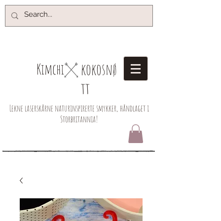
kokosnø
Kimchi​
tt
Lekne laserskårne naturinspirerte smykker, håndlaget i
Storbritannia!