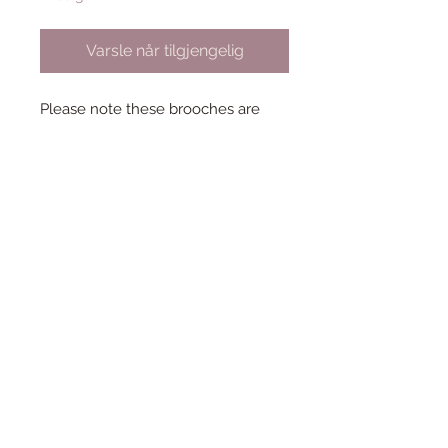
Varsle når tilgjengelig
Please note these brooches are
from my personal collection so i
only have 1 of each!
Condtion: New and unworn
Collection - Ocean Vibes
Year - 2017
Designer - Sally Land